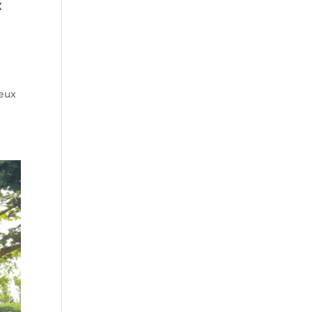
«
geux