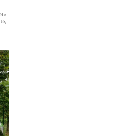
ète
té,